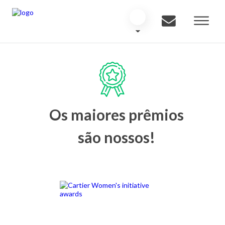
Os maiores prêmios
são nossos!