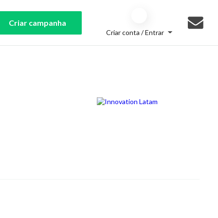
Criar campanha
Criar conta / Entrar