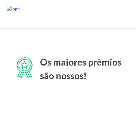
Os maiores prêmios
são nossos!