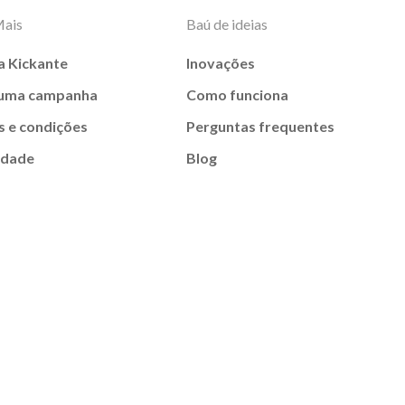
Mais
Baú de ideias
a Kickante
Inovações
 uma campanha
Como funciona
 e condições
Perguntas frequentes
idade
Blog