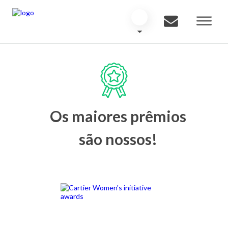
Os maiores prêmios
são nossos!