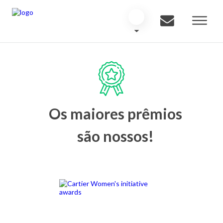
Os maiores prêmios
são nossos!