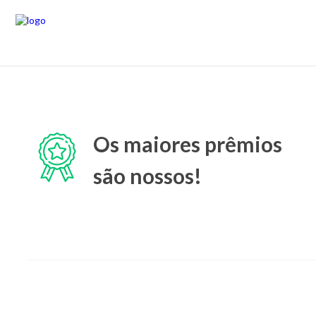
Os maiores prêmios
são nossos!