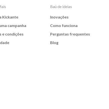
Mais
Baú de ideias
a Kickante
Inovações
 uma campanha
Como funciona
 e condições
Perguntas frequentes
idade
Blog