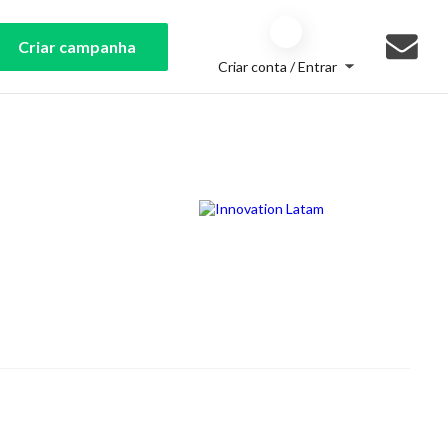
Criar campanha
Criar conta / Entrar