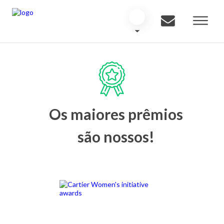
Os maiores prêmios
são nossos!