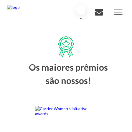
Os maiores prêmios
são nossos!