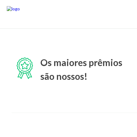
Os maiores prêmios
são nossos!