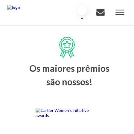
Os maiores prêmios
são nossos!