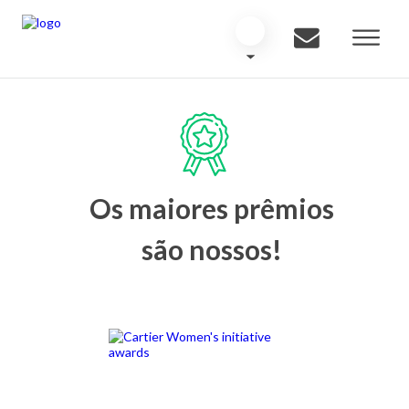
Os maiores prêmios
são nossos!