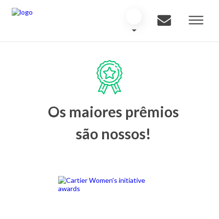
Os maiores prêmios
são nossos!