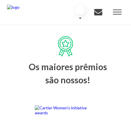
Os maiores prêmios
são nossos!