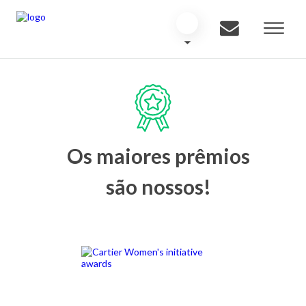
Os maiores prêmios
são nossos!