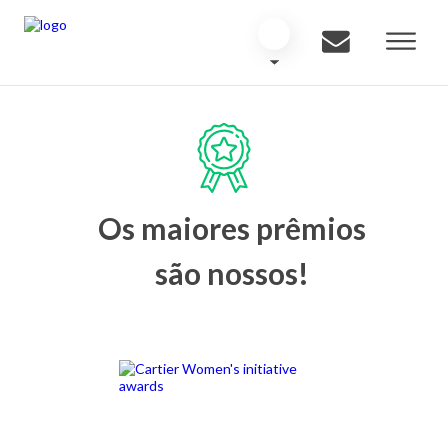
Os maiores prêmios
são nossos!