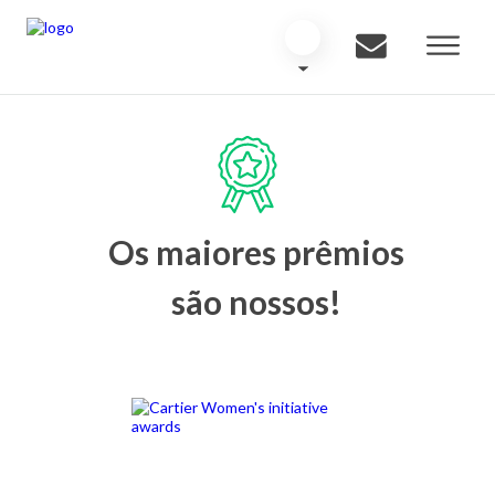
Os maiores prêmios
são nossos!