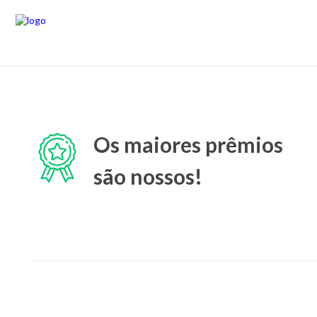
Os maiores prêmios
são nossos!