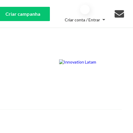
Criar campanha
Criar conta / Entrar