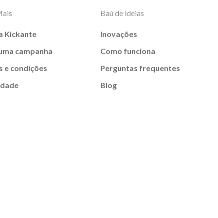
Mais
Baú de ideias
a Kickante
Inovações
 uma campanha
Como funciona
 e condições
Perguntas frequentes
idade
Blog