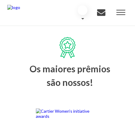
Os maiores prêmios
são nossos!