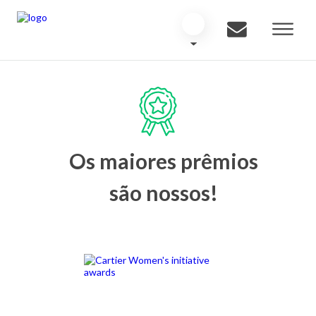
Os maiores prêmios
são nossos!