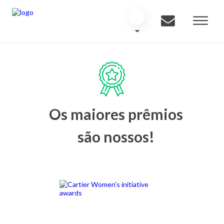
Os maiores prêmios
são nossos!