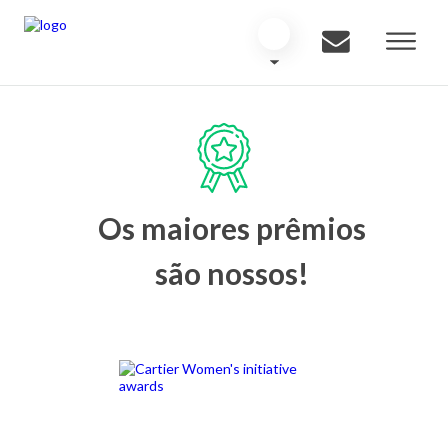
Os maiores prêmios
são nossos!