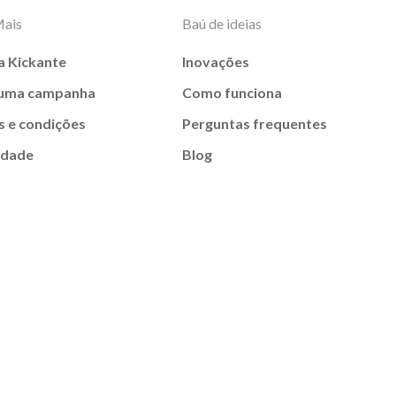
Mais
Baú de ideias
a Kickante
Inovações
 uma campanha
Como funciona
 e condições
Perguntas frequentes
idade
Blog