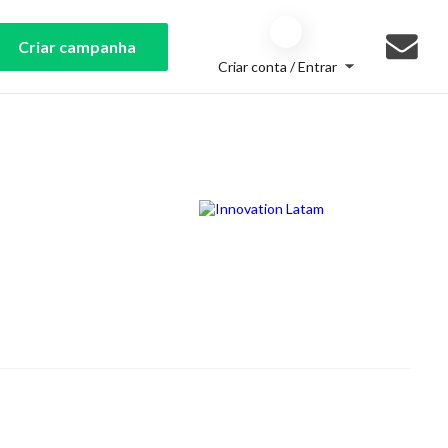
Criar campanha
Criar conta / Entrar