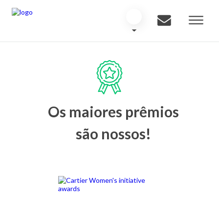
Os maiores prêmios
são nossos!