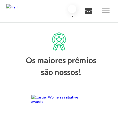
Os maiores prêmios
são nossos!