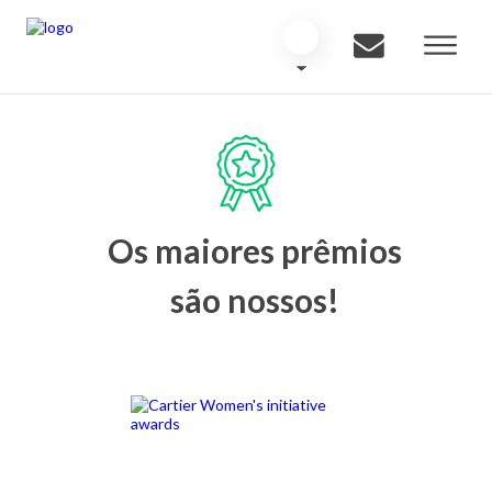
Os maiores prêmios
são nossos!