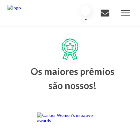
Os maiores prêmios
são nossos!