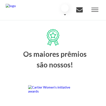
Os maiores prêmios
são nossos!