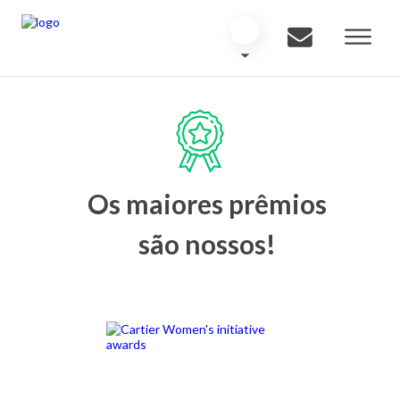
Os maiores prêmios
são nossos!