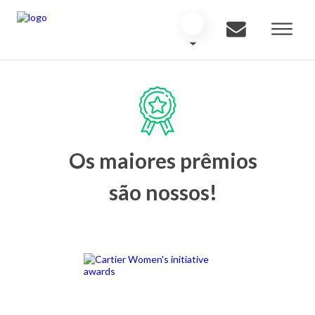
Os maiores prêmios
são nossos!