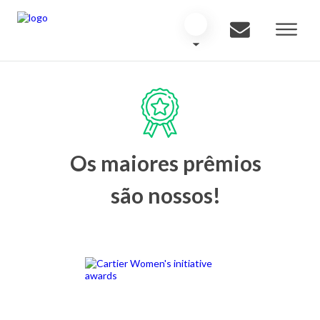
Os maiores prêmios
são nossos!