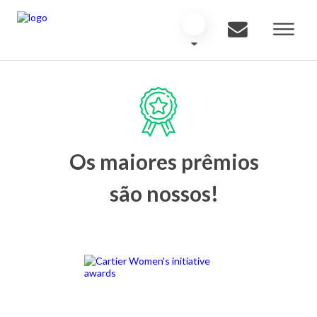
Os maiores prêmios
são nossos!