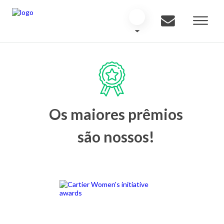
Os maiores prêmios
são nossos!