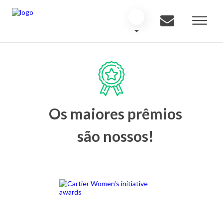
Os maiores prêmios
são nossos!