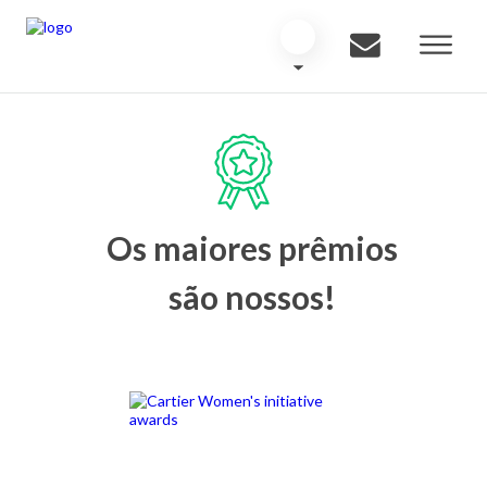
Os maiores prêmios
são nossos!