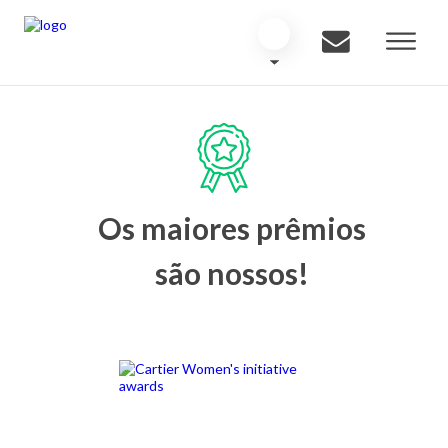
Os maiores prêmios
são nossos!