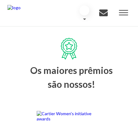
Os maiores prêmios
são nossos!