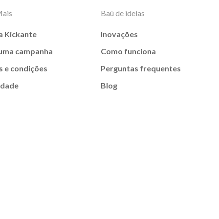
Mais
Baú de ideias
a Kickante
Inovações
 uma campanha
Como funciona
 e condições
Perguntas frequentes
idade
Blog