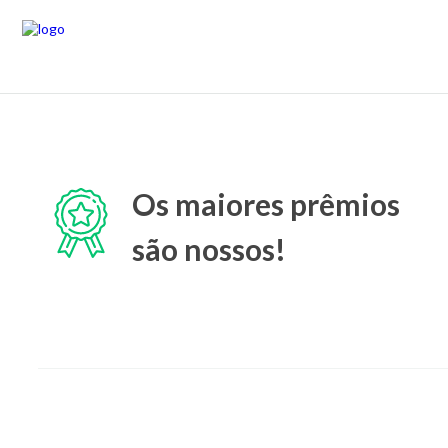
Os maiores prêmios
são nossos!