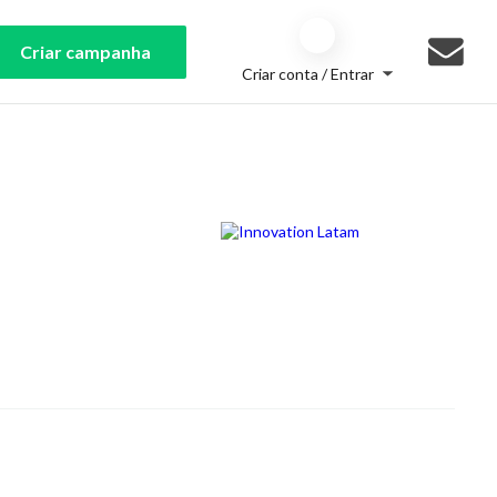
Criar campanha
Criar conta / Entrar