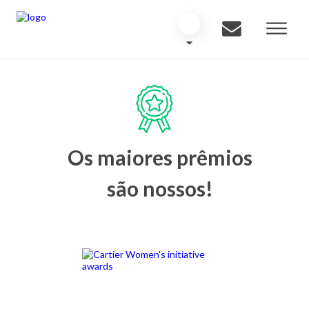
Os maiores prêmios
são nossos!