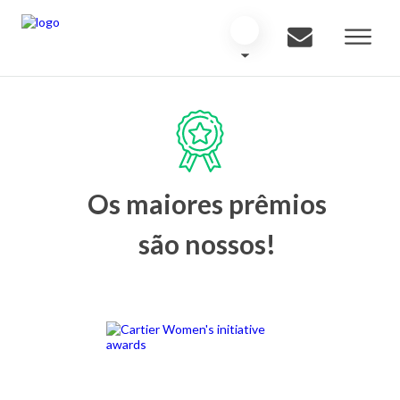
Os maiores prêmios
são nossos!