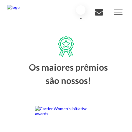
Os maiores prêmios
são nossos!