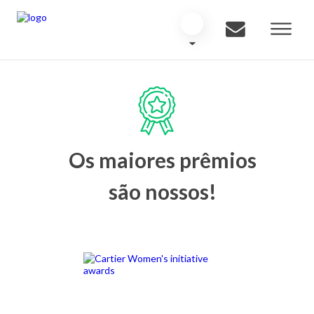
Os maiores prêmios
são nossos!