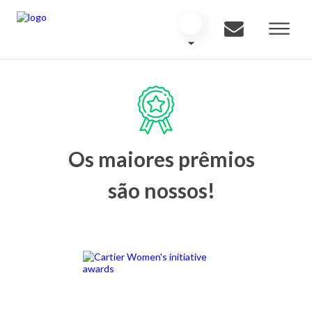
Os maiores prêmios
são nossos!