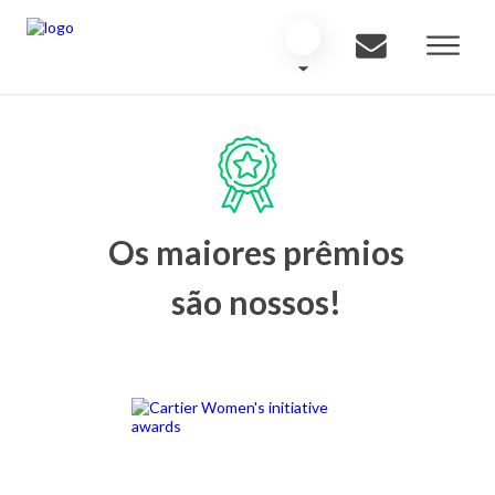
Os maiores prêmios
são nossos!