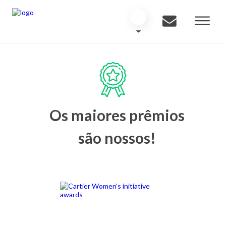
Os maiores prêmios
são nossos!