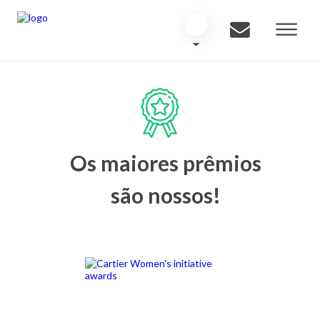
Os maiores prêmios
são nossos!