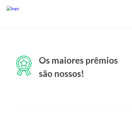
Os maiores prêmios
são nossos!