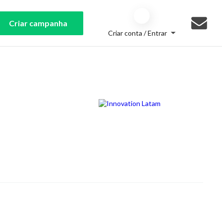
Criar campanha
Criar conta / Entrar