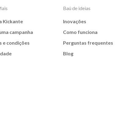
Mais
Baú de ideias
a Kickante
Inovações
 uma campanha
Como funciona
 e condições
Perguntas frequentes
idade
Blog