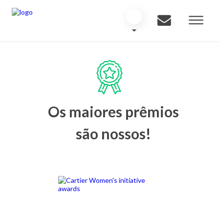
Os maiores prêmios
são nossos!