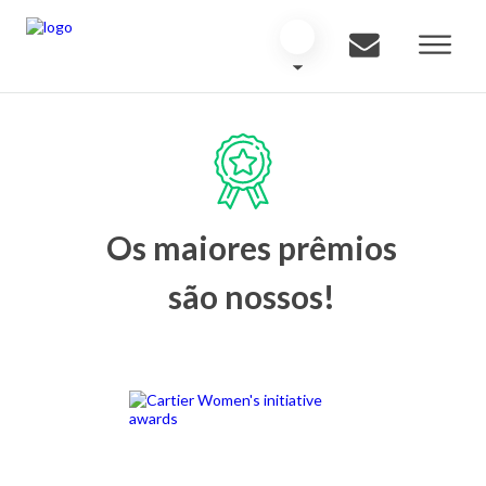
Os maiores prêmios
são nossos!