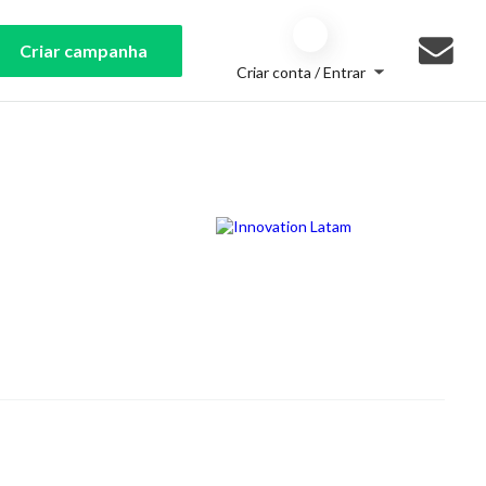
Criar campanha
Criar conta / Entrar