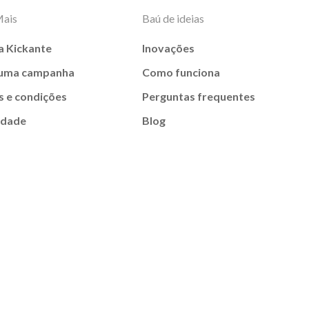
Mais
Baú de ideias
a Kickante
Inovações
 uma campanha
Como funciona
 e condições
Perguntas frequentes
idade
Blog