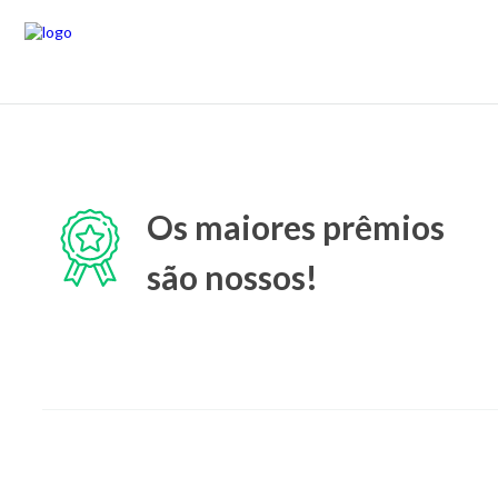
Os maiores prêmios
são nossos!