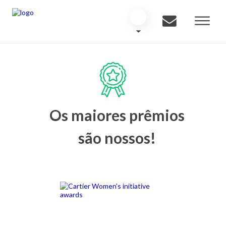
Os maiores prêmios
são nossos!