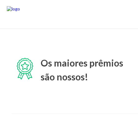
Os maiores prêmios
são nossos!