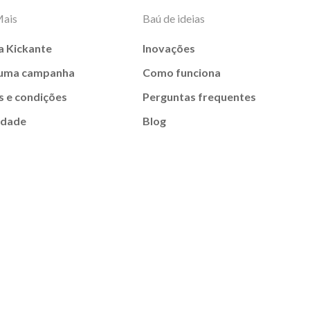
Mais
Baú de ideias
a Kickante
Inovações
 uma campanha
Como funciona
 e condições
Perguntas frequentes
idade
Blog