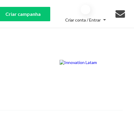
Criar campanha
Criar conta / Entrar